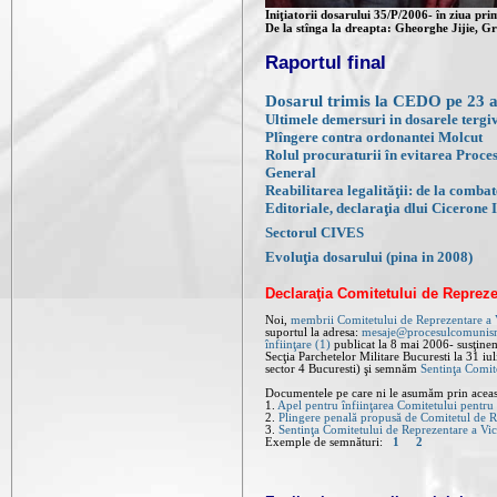
Iniţiatorii dosarului 35/P/2006- în ziua pri
De la stînga la dreapta: Gheorghe Jijie, G
Raportul final
Dosarul trimis la CEDO pe 23 
Ultimele demersuri in dosarele tergi
Plîngere contra ordonantei Molcut
Rolul procuraturii în evitarea Proce
General
Reabilitarea legalităţii: de la comba
Editoriale, declaraţia dlui Cicerone 
Sectorul CIVES
Evoluţia dosarului (pina in 2008)
Declaraţia Comitetului de Reprez
Noi,
membrii Comitetului de Reprezentare a
suportul la adresa:
mesaje@procesulcomunis
înfiinţare (1)
publicat la 8 mai 2006- susţin
Secţia Parchetelor Militare Bucuresti la 31 iu
sector 4 Bucuresti) şi semnăm
Sentinţa Comit
Documentele pe care ni le asumăm prin aceast
1.
Apel pentru înfiinţarea Comitetului pentr
2.
Plingere penală propusă de Comitetul de 
3.
Sentinţa Comitetului de Reprezentare a V
Exemple de semnături:
1
2