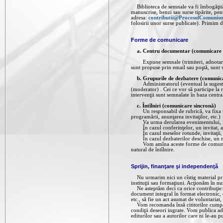
Biblioteca de semnale va fi îmbogăţită
manuscrise, benzi sau surse tipărite, pen
adresa:
contributii@ProcesulComunis
folosirii unor surse publicate). Primim de
Forme de comunicare
a. Centru documentar (comunicare 
Expune semnale (trimiteri, adnotari, ex
sunt propuse prin email sau poştă, sunt v
b. Grupurile de dezbatere (comunic
Administratorul (eventual la sugestia u
(moderator) . Cei ce vor să participe la
intervenţii sunt semnalate în baza centra
c. Întîlniri (comunicare sincronă)
Un responsabil de rubrică, va fixa tema
programării, anunţarea invitaţilor, etc.)
Va urma derularea evenimentului, la
În cazul conferinţelor, un invitat, aju
În cazul meselor rotunde, invitaţii, aj
În cazul dezbaterilor deschise, un mode
Vom amîna aceste forme de comunicare 
natural de întîlnire.
Sprijin, finanţare şi independenţă
Nu urmarim nici un cîstig material prin
instituţii sau formaţiuni. Acţionăm în nu
Ne asteptăm deci ca orice contribuţie: 
document integral în format electronic, o
etc., să fie un act asumat de voluntariat
Vom recomanda însă cititorilor cumpărarea
condiţii deseori ingrate. Vom publica ad
editurilor sau a autorilor care ni le-au pu