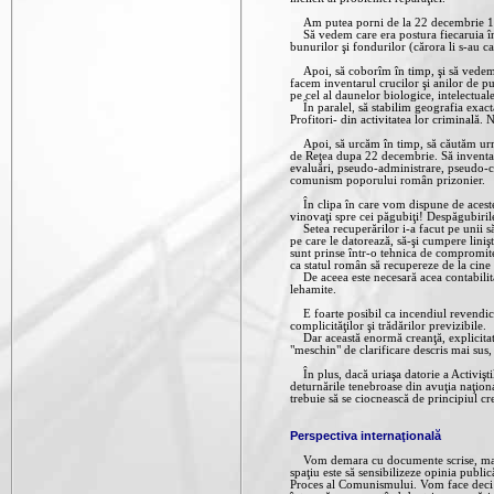
Am putea porni de la 22 decembrie 1
Să vedem care era postura fiecaruia în 
bunurilor şi fondurilor (cărora li s-au 
Apoi, să coborîm în timp, şi să vedem cu
facem inventarul crucilor şi anilor de puş
pe cel al daunelor biologice, intelectuale
În paralel, să stabilim geografia exacta 
Profitori- din activitatea lor criminală. 
Apoi, să urcăm în timp, să căutăm urma f
de Reţea dupa 22 decembrie. Să inventari
evaluări, pseudo-administrare, pseudo-cr
comunism poporului român prizonier.
În clipa în care vom dispune de aceste 
vinovaţi spre cei păgubiţi! Despăgubirile
Setea recuperărilor i-a facut pe unii să 
pe care le datorează, să-şi cumpere liniş
sunt prinse într-o tehnica de compromiter
ca statul român să recupereze de la cine 
De aceea este necesară acea contabilitat
lehamite.
E foarte posibil ca incendiul revendicări
complicităţilor şi trădărilor previzibile.
Dar această enormă creanţă, explicitată 
"meschin" de clarificare descris mai sus,
În plus, dacă uriaşa datorie a Activişti
deturnările tenebroase din avuţia naţional
trebuie să se ciocnească de principiul c
Perspectiva internaţională
Vom demara cu documente scrise, mai al
spaţiu este să sensibilizeze opinia publi
Proces al Comunismului. Vom face deci t