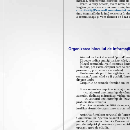
întreagă, reprezentînd doctrine, grupări ş
Pentru a reuşi aceasta, avem nevoie de sp
Rugăm pe cei care vor să contribuie, trad
contributii@ProcesulComunismului.c
timp (semnalîndu-le însă existenţa în d
a acestui spaţiu şi vom demara pe baza ei
Organizarea blocului de informaţi
Atomul de bază al acestui "portal" coagu
El poate indica entităţi variate: cărţi, 
Miezul semnalului va fi compus dintr-un 
În plus, pot exista cîmpuri care să carac
procesului, problematica abordată).
Unele semnale pot fi îmbogăţite cu adno
semnalat. Atunci cînd va fi posibil, într
diverse limbi.
Grupurile de semnale formînd un tot uni
Toate semnalele cuprinse în spaţiul nost
- cu ajutorul unei interfeţe de căutare,
adnotări, dedicate mărturiilor, vizînd e
- cu ajutorul unei interfeţe de "navigar
problematica urmarită.
Precizăm că aceste facilităţi de repera
justifica efortul de organizare structurat
Astfel va fi realizat serviciul de "orien
Comunismului. Sperăm ca acest aspect coa
unitar. Vom desena o hartă a Procesului Di
partide, mişcări şi curente cu preocupări
operant, greu de stăvilit.