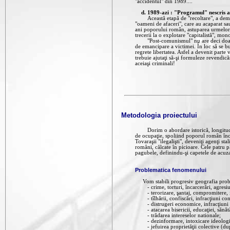
"accidentul" din 1989....
d.
1989-azi : "Programul" nescris al
Această etapă de "recoltare", a demarat
"oameni de afaceri", care au acaparat sau
ani poporului român, astuparea urmelor ş
trecerii la o explotare "capitalistă", mon
"Post-comunismul" nu are deci doar un c
de emancipare a victimei. În loc să se b
regrete libertatea. Asfel a devenit parte 
trebuie ajutaţi să-şi formuleze revendic
aceiaşi criminali!
Metodologia proiectului
Dorim o abordare istorică, longitudina
de ocupaţie, spoliind poporul român închi
Tovaraşii "ilegalişti", deveniţi agenţi sta
români, călcate în picioare. Cele patru p
pagubele, definindu-şi capetele de acuzare
Problematica fenomenului
Vom stabili progresiv geografia problema
- crime, torturi, încarcerări, agresiu
- terorizare, şantaj, compromitere, in
- tîlhării, confiscări, infracţiuni con
- distrugeri economice, infracţiuni c
- atacarea bisericii, educaţiei, sănătăţ
- trădarea intereselor nationale;
- dezinformare, intoxicare ideologică,
- jefuirea proprietăţii colective (dup