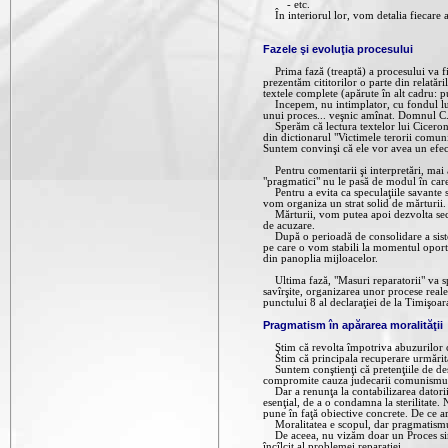
- etc.
În interiorul lor, vom detalia fiecare as
Fazele şi evoluţia procesului
Prima fază (treaptă) a procesului va fi
prezentăm cititorilor o parte din relată
textele complete (apărute în alt cadru: p
Incepem, nu intimplator, cu fondul lucră
unui proces... veşnic amînat. Domnul C. 
Sperăm că lectura textelor lui Cicerone I
din dictionarul "Victimele terorii comuni
Suntem convinşi că ele vor avea un efect
Pentru comentarii şi interpretări, mai a
"pragmatici" nu le pasă de modul în care
Pentru a evita ca speculaţiile savante s
vom organiza un strat solid de mărturii. 
Mărturii, vom putea apoi dezvolta secţiun
de acuzare.
După o perioadă de consolidare a sistemu
pe care o vom stabili la momentul oportu
din panoplia mijloacelor.
Ultima fază, "Masuri reparatorii" va spri
savîrşite, organizarea unor procese real
punctului 8 al declaraţiei de la Timişoar
Pragmatism în apărarea moralităţii
Ştim că revolta împotriva abuzurilor 
Stim că principala recuperare urmărită de
Suntem conştienţi că pretenţiile de des
compromite cauza judecarii comunismulu
Dar a renunţa la contabilizarea datorii
esenţial, de a o condamna la sterilitate.
pune în faţă obiective concrete. De ce ar 
Moralitatea e scopul, dar pragmatismul
De aceea, nu vizăm doar un Proces sim
încîlcit al problemei reparaţiei.