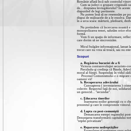
Românie aflată încă sub controlul vinova
Cum sa judeci o grupare criminală care c
de... dreptatea învingătorului? În aceste
dispunînd de legi pertinente.
Nu putem însă să ne resemnăm pe poziţii 
dispui de mijloacele de a le rezolva. Dat
în a urca scara: mărturii, pledoarii, dezba
Nu pretindem că încercarea noastră e ma
monopolizarea temei, salutăm orice efort f
formă.
Vom fi un spaţiu de informare, reflecţie
care dorim să ne sincronizăm.
Micul bulgăre informaţional, lansat la 
trecut care nu vrea să treacă, sau nu este 
Scopuri
a. Regăsirea bucuriei de a fi
Victoria contrarevoluţiei securisto-com
Pierzîndu-şi credinţa că Binele, Adevărul
moral al fiinţei. Suspendaţi în vidul ză
Procesul Comunismului e o mişcare de rec
oameni vii!
b. Recuperarea adevărului
Cunoaşterea ( inventarierea ) crimelor 
colectiv. Respectul faţă de noi, solidar
un genocid... "secundar".
c. Educarea tinerilor
Înarmarea noilor generaţii cu o cheie 
prezentul şi care le compromite viitorul.
d. Lupta cu post-comuniştii
Demascarea esenţei regimului post-decemb
Denunţarea transformării capitalului tor
"reţelei privatizate".
e. Repararea nedreptăţilor
Formularea şi susţinerea unor soluţii re