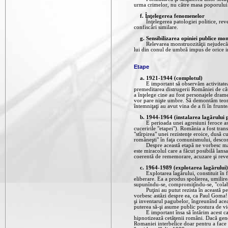
urma crimelor, nu către masa poporului 
f. Înţelegerea fenomenelor
Înţelegerea patologiei politice, revela
confiscări similare.
g. Sensibilizarea opiniei publice mo
Relevarea monstruozităţii nejudecării c
lui din conul de umbră impus de orice in
Etape
a. 1921-1944 (complotul)
E important să observăm activitatea P.C
premeditarea distrugerii României de că
a înţelege cine au fost personajele dram
vor pare nişte umbre. Să demontăm teori
întemniţaţi au avut vina de a fi în frunte
b. 1944-1964 (instalarea lagărului 
E perioada unei agresiuni feroce asupra 
cuceririle "etapei"). România a fost tra
"stîrpirea" unei rezistenţe eroice, dusă cu
româneşti" în faţa comunismului, descon
Despre această etapă ne vorbesc martori
este miracolul care a făcut posibilă lan
coerentă de rememorare, acuzare şi revend
c. 1964-1989 (explotarea lagărului)
Explotarea lagărului, constituit în faza 
eliberare. Ea a produs spolierea, umilire
supunîndu-se, compromiţîndu-se, "colabo
Puţini au putut rezista în această peri
vorbesc astăzi despre ea, ca Paul Goma! R
şi inventarul pagubelor, îngreunînd acea
puterea să-şi asume public postura de v
E important însa să întărim acest cap de
hipnotizează cetăţenii români. Dacă gener
Romaniei interbelice doar pentru a face l