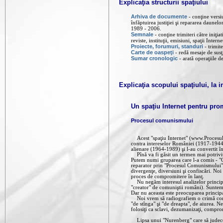
Explicaţia structurii spaţiului
Arhiva de documente
conţine versiu
-
înfăptuirea justiţiei şi repararea daune
1989 - 2006.
Semnale
conţine trimiteri către iniţ
-
reviste, instituţii, emisiuni, spaţii Internet
Proiecte, forumuri, standuri
trimit
-
Carte de oaspeţi
redă mesaje de sus
-
Sumar cronologic
arată operaţiile d
-
Explicaţia scopului spaţiului, la 
Un spaţiu Internet pentru p
Procesul comunismului
Acest "spaţiu Internet" (www.ProcesulC
contra intereselor României (1917-1944),
alienare (1964-1989) şi l-au convertit în
Pînă va fi găsit un termen mai potrivit
Putem numi gruparea care l-a comis - "
reparator prin "Procesul Comunismului".
divergenţe, diversiuni şi confiscări. No
proces de compromitere în lanţ.
Nu negăm interesul analizelor principii
"creator" de comuniştii români). Suntem d
Dar nu aceasta este preocuparea principa
Noi vrem să radiografiem o crimă concre
"de stînga" şi "de dreapta", de aiurea. Ne
folosiţi ca sclavi, dezumanizaţi, compr
Lipsa unui "Nurenberg" care să judece l